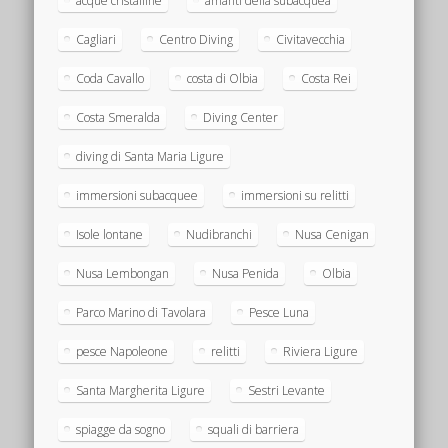
acque cristalline
amanti della subacquea
Cagliari
Centro Diving
Civitavecchia
Coda Cavallo
costa di Olbia
Costa Rei
Costa Smeralda
Diving Center
diving di Santa Maria Ligure
immersioni subacquee
immersioni su relitti
Isole lontane
Nudibranchi
Nusa Cenigan
Nusa Lembongan
Nusa Penida
Olbia
Parco Marino di Tavolara
Pesce Luna
pesce Napoleone
relitti
Riviera Ligure
Santa Margherita Ligure
Sestri Levante
spiagge da sogno
squali di barriera