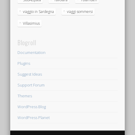
viaggio in Sardegna
viaggi sommersi
Villasimius
Blogroll
Documentation
Plugins
Suggest Ideas
Support Forum
Themes
WordPress Blog
WordPress Planet