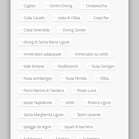
Cagliari
Centro Diving
Civitavecchia
Coda Cavallo
costa di Olbia
Costa Rei
Costa Smeralda
Diving Center
diving di Santa Maria Ligure
immersioni subacquee
immersioni su relitti
Isole lontane
Nudibranchi
Nusa Cenigan
Nusa Lembongan
Nusa Penida
Olbia
Parco Marino di Tavolara
Pesce Luna
pesce Napoleone
relitti
Riviera Ligure
Santa Margherita Ligure
Sestri Levante
spiagge da sogno
squali di barriera
SubAcquea
Tavolara
Tulamben