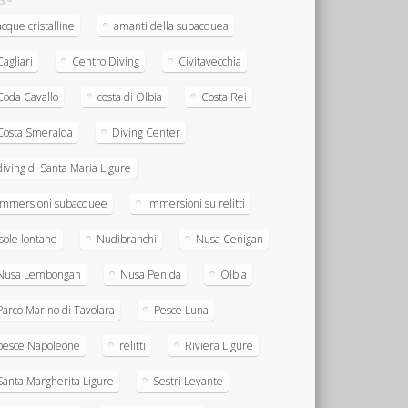
acque cristalline
amanti della subacquea
Cagliari
Centro Diving
Civitavecchia
Coda Cavallo
costa di Olbia
Costa Rei
Costa Smeralda
Diving Center
diving di Santa Maria Ligure
immersioni subacquee
immersioni su relitti
Isole lontane
Nudibranchi
Nusa Cenigan
Nusa Lembongan
Nusa Penida
Olbia
Parco Marino di Tavolara
Pesce Luna
pesce Napoleone
relitti
Riviera Ligure
Santa Margherita Ligure
Sestri Levante