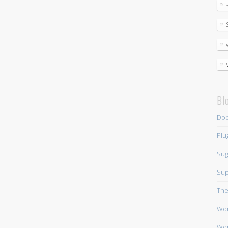
Bl
Doc
Plu
Sug
Sup
Th
Wor
Wor