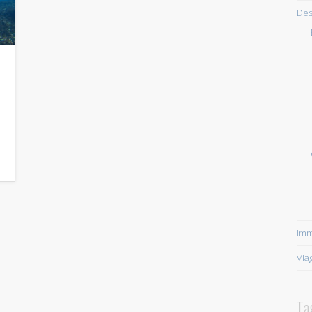
Des
Imm
Via
Ta