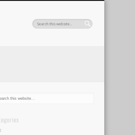
tegories
g