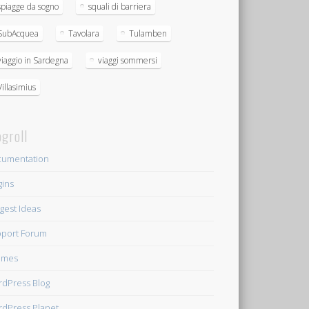
spiagge da sogno
squali di barriera
SubAcquea
Tavolara
Tulamben
viaggio in Sardegna
viaggi sommersi
Villasimius
ogroll
umentation
gins
gest Ideas
port Forum
emes
dPress Blog
dPress Planet