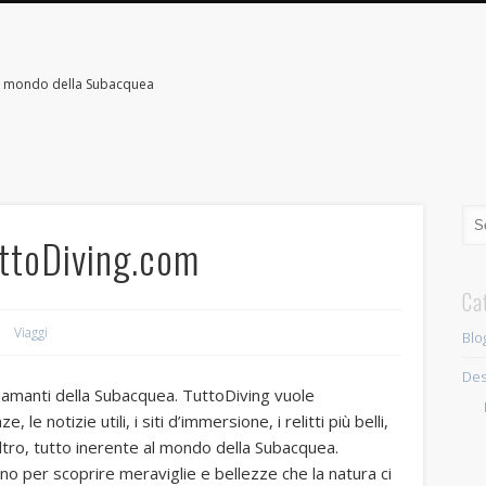
il mondo della Subacquea
uttoDiving.com
Ca
Viaggi
Blo
Des
i amanti della Subacquea. TuttoDiving vuole
, le notizie utili, i siti d’immersione, i relitti più belli,
 altro, tutto inerente al mondo della Subacquea.
 per scoprire meraviglie e bellezze che la natura ci