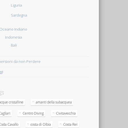
Liguria
Sardegna
Oceano Indiano
Indonesia
Bali
ersioni da non Perdere
ggi
gs
acque cristalline
amanti della subacquea
Cagliari
Centro Diving
Civitavecchia
Coda Cavallo
costa di Olbia
Costa Rei