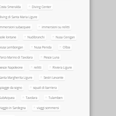
Costa Smeralda
Diving Center
diving di Santa Maria Ligure
immersioni subacquee
immersioni su relitti
Isole lontane
Nudibranchi
Nusa Cenigan
Nusa Lembongan
Nusa Penida
Olbia
Parco Marino di Tavolara
Pesce Luna
pesce Napoleone
relitti
Riviera Ligure
Santa Margherita Ligure
Sestri Levante
spiagge da sogno
squali di barriera
SubAcquea
Tavolara
Tulamben
viaggio in Sardegna
viaggi sommersi