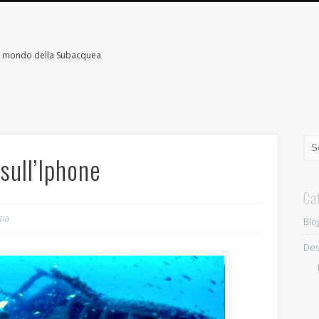
il mondo della Subacquea
 sull’Iphone
Ca
zia
Blo
Des