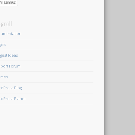
Villasimius
ogroll
umentation
gins
gest Ideas
port Forum
emes
dPress Blog
dPress Planet