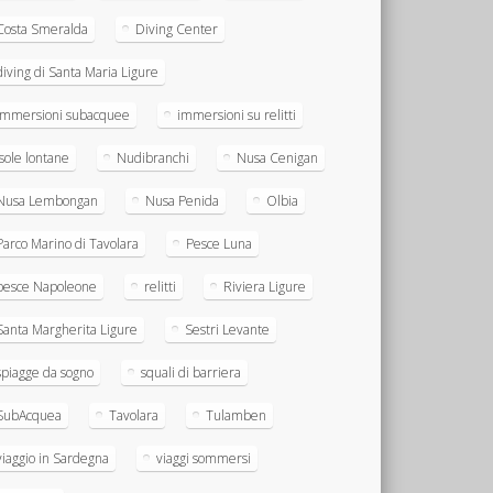
Costa Smeralda
Diving Center
diving di Santa Maria Ligure
immersioni subacquee
immersioni su relitti
Isole lontane
Nudibranchi
Nusa Cenigan
Nusa Lembongan
Nusa Penida
Olbia
Parco Marino di Tavolara
Pesce Luna
pesce Napoleone
relitti
Riviera Ligure
Santa Margherita Ligure
Sestri Levante
spiagge da sogno
squali di barriera
SubAcquea
Tavolara
Tulamben
viaggio in Sardegna
viaggi sommersi