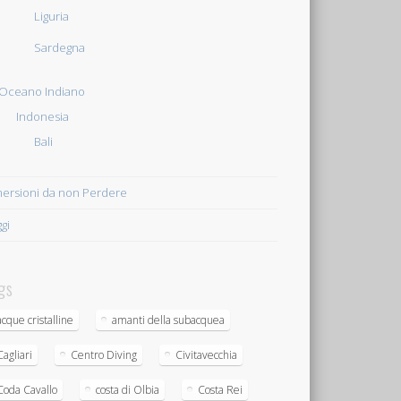
Liguria
Sardegna
Oceano Indiano
Indonesia
Bali
ersioni da non Perdere
ggi
gs
acque cristalline
amanti della subacquea
Cagliari
Centro Diving
Civitavecchia
Coda Cavallo
costa di Olbia
Costa Rei