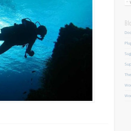
Bl
Doc
Plu
Sug
Sup
Th
Wor
Wor