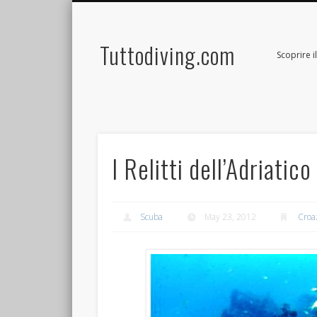
Tuttodiving.com
Scoprire 
I Relitti dell’Adriatico
Scuba
May 23, 2012
Croa