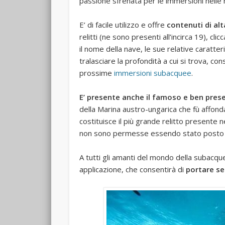
passione sfrenata per le immersioni nelle 
E’ di facile utilizzo e offre
contenuti di alt
relitti (ne sono presenti all’incirca 19), c
il nome della nave, le sue relative caratte
tralasciare la profondità a cui si trova, co
prossime
immersioni subacquee
.
E’ presente anche il famoso e ben pres
della Marina austro-ungarica che fù affond
costituisce il più grande relitto presente 
non sono permesse essendo stato posto s
A tutti gli amanti del mondo della subacqu
applicazione, che consentirà di
portare se